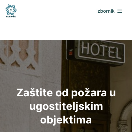
Izbornik
Alen
Preskoči
EE
na
blog
sadržaj
Zaštite od požara u
ugostiteljskim
objektima