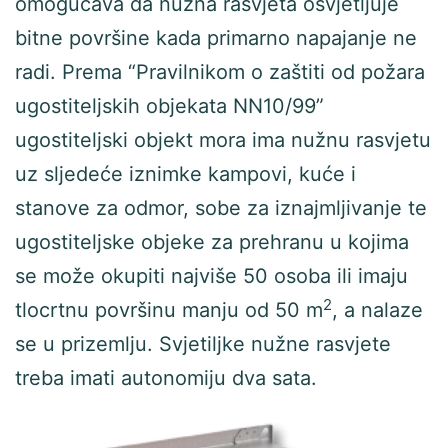
omogućava da nužna rasvjeta osvjetljuje
bitne površine kada primarno napajanje ne
radi. Prema “Pravilnikom o zaštiti od požara
ugostiteljskih objekata NN10/99”
ugostiteljski objekt mora ima nužnu rasvjetu
uz sljedeće iznimke kampovi, kuće i
stanove za odmor, sobe za iznajmljivanje te
ugostiteljske objeke za prehranu u kojima
se može okupiti najviše 50 osoba ili imaju
2
tlocrtnu površinu manju od 50 m
, a nalaze
se u prizemlju. Svjetiljke nužne rasvjete
treba imati autonomiju dva sata.